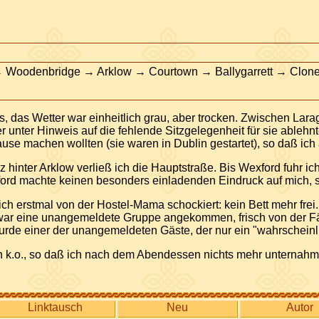
Woodenbridge → Arklow → Courtown → Ballygarrett → Clonev
 das Wetter war einheitlich grau, aber trocken. Zwischen Lara
unter Hinweis auf die fehlende Sitzgelegenheit für sie ablehn
se machen wollten (sie waren in Dublin gestartet), so daß ich a
rz hinter Arklow verließ ich die Hauptstraße. Bis Wexford fuhr 
ford machte keinen besonders einladenden Eindruck auf mich, so
 erstmal von der Hostel-Mama schockiert: kein Bett mehr frei. 
ir war eine unangemeldete Gruppe angekommen, frisch von der Fä
urde einer der unangemeldeten Gäste, der nur ein "wahrscheinli
h k.o., so daß ich nach dem Abendessen nichts mehr unternahm
Linktausch
Neu
Autor