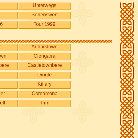
e
Unterwegs
Sehenswert
96
Tour 1999
e
Arthurstown
own
Glengarra
bere
Castletownbere
Dingle
Killary
ber
Cornamona
ell
Trim