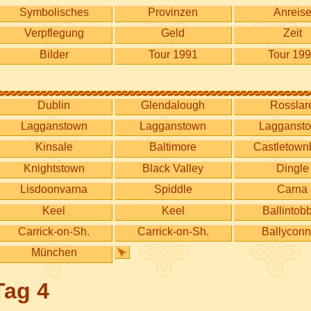
Symbolisches
Provinzen
Anreis
Verpflegung
Geld
Zeit
Bilder
Tour 1991
Tour 19
Dublin
Glendalough
Rosslar
Lagganstown
Lagganstown
Lagganst
Kinsale
Baltimore
Castletown
Knightstown
Black Valley
Dingle
Lisdoonvarna
Spiddle
Carna
Keel
Keel
Ballintob
Carrick-on-Sh.
Carrick-on-Sh.
Ballyconn
München
Tag 4