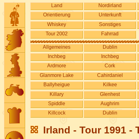
Land
Nordirland
Orientierung
Unterkunft
Whiskey
Sonstiges
Tour 2002
Fahrrad
Allgemeines
Dublin
Inchbeg
Inchbeg
Ardmore
Cork
Glanmore Lake
Cahirdaniel
Ballyheigue
Kilkee
Killary
Glenhest
Spiddle
Aughrim
Killcock
Dublin
Irland - Tour 1991 - 