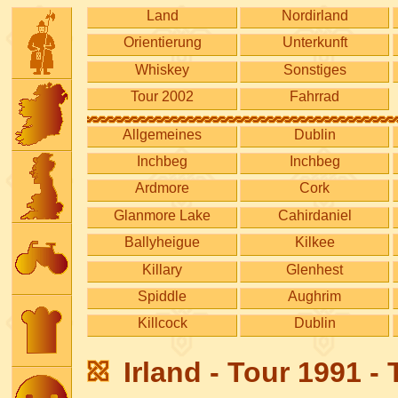
Land
Nordirland
Orientierung
Unterkunft
Whiskey
Sonstiges
Tour 2002
Fahrrad
Allgemeines
Dublin
Inchbeg
Inchbeg
Ardmore
Cork
Glanmore Lake
Cahirdaniel
Ballyheigue
Kilkee
Killary
Glenhest
Spiddle
Aughrim
Killcock
Dublin
Irland - Tour 1991 -