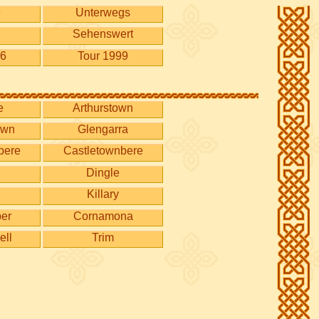
e
Unterwegs
Sehenswert
96
Tour 1999
e
Arthurstown
own
Glengarra
bere
Castletownbere
Dingle
Killary
ber
Cornamona
ell
Trim