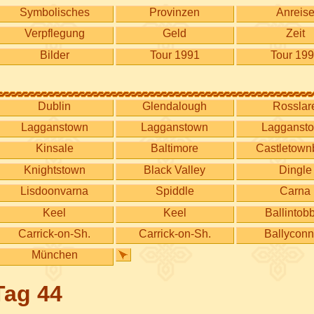
Symbolisches
Provinzen
Anreis
Verpflegung
Geld
Zeit
Bilder
Tour 1991
Tour 19
Dublin
Glendalough
Rosslar
Lagganstown
Lagganstown
Lagganst
Kinsale
Baltimore
Castletown
Knightstown
Black Valley
Dingle
Lisdoonvarna
Spiddle
Carna
Keel
Keel
Ballintob
Carrick-on-Sh.
Carrick-on-Sh.
Ballyconn
München
 Tag 44