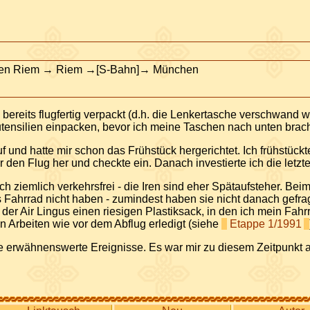
hafen Riem → Riem →[S-Bahn]→ München
 bereits flugfertig verpackt (d.h. die Lenkertasche verschwand wi
nsilien einpacken, bevor ich meine Taschen nach unten brach
uf und hatte mir schon das Frühstück hergerichtet. Ich frühstü
ür den Flug her und checkte ein. Danach investierte ich die letz
ziemlich verkehrsfrei - die Iren sind eher Spätaufsteher. Beim
ahrrad nicht haben - zumindest haben sie nicht danach gefragt,
r Air Lingus einen riesigen Plastiksack, in den ich mein Fahr
en Arbeiten wie vor dem Abflug erledigt (siehe
Etappe 1/1991
 erwähnenswerte Ereignisse. Es war mir zu diesem Zeitpunkt aber