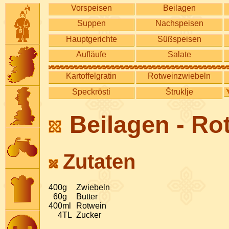
Vorspeisen
Beilagen
Suppen
Nachspeisen
Hauptgerichte
Süßspeisen
Aufläufe
Salate
Kartoffelgratin
Rotweinzwiebeln
Speckrösti
Štruklje
Beilagen - Ro
Zutaten
400
g
Zwiebeln
60
g
Butter
400
ml
Rotwein
4
TL
Zucker