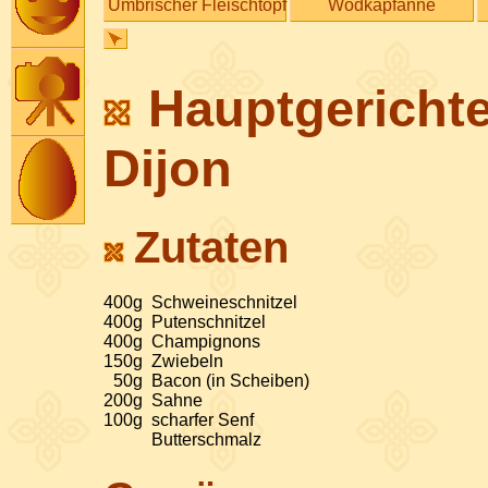
Umbrischer Fleischtopf
Wodkapfanne
Hauptgerichte
Dijon
Zutaten
400
g
Schweineschnitzel
400
g
Putenschnitzel
400
g
Champignons
150
g
Zwiebeln
50
g
Bacon (in Scheiben)
200
g
Sahne
100
g
scharfer Senf
Butterschmalz