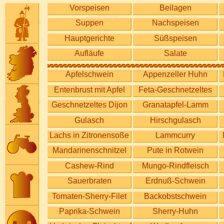
Vorspeisen
Beilagen
Suppen
Nachspeisen
Hauptgerichte
Süßspeisen
Aufläufe
Salate
Apfelschwein
Appenzeller Huhn
Entenbrust mit Apfel
Feta-Geschnetzeltes
Geschnetzeltes Dijon
Granatapfel-Lamm
Gulasch
Hirschgulasch
Lachs in Zitronensoße
Lammcurry
Mandarinenschnitzel
Pute in Rotwein
Cashew-Rind
Mungo-Rindfleisch
Sauerbraten
Erdnuß-Schwein
Tomaten-Sherry-Filet
Backobstschwein
Paprika-Schwein
Sherry-Huhn