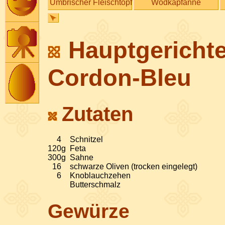
Umbrischer Fleischtopf
Wodkapfanne
Hauptgerichte
Cordon-Bleu
Zutaten
4
Schnitzel
120
g
Feta
300
g
Sahne
16
schwarze Oliven (trocken eingelegt)
6
Knoblauchzehen
Butterschmalz
Gewürze