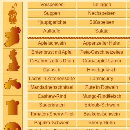
Vorspeisen
Beilagen
Suppen
Nachspeisen
Hauptgerichte
Süßspeisen
Aufläufe
Salate
Apfelschwein
Appenzeller Huhn
Entenbrust mit Apfel
Feta-Geschnetzeltes
Geschnetzeltes Dijon
Granatapfel-Lamm
Gulasch
Hirschgulasch
Lachs in Zitronensoße
Lammcurry
Mandarinenschnitzel
Pute in Rotwein
Cashew-Rind
Mungo-Rindfleisch
Sauerbraten
Erdnuß-Schwein
Tomaten-Sherry-Filet
Backobstschwein
Paprika-Schwein
Sherry-Huhn