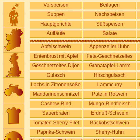
Vorspeisen
Beilagen
Suppen
Nachspeisen
Hauptgerichte
Süßspeisen
Aufläufe
Salate
Apfelschwein
Appenzeller Huhn
Entenbrust mit Apfel
Feta-Geschnetzeltes
Geschnetzeltes Dijon
Granatapfel-Lamm
Gulasch
Hirschgulasch
Lachs in Zitronensoße
Lammcurry
Mandarinenschnitzel
Pute in Rotwein
Cashew-Rind
Mungo-Rindfleisch
Sauerbraten
Erdnuß-Schwein
Tomaten-Sherry-Filet
Backobstschwein
Paprika-Schwein
Sherry-Huhn