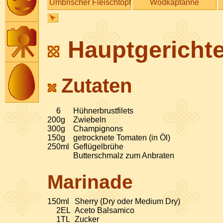
Umbrischer Fleischtopf
Wodkapfanne
Hauptgerichte
Zutaten
6
Hühnerbrustfilets
200
g
Zwiebeln
300
g
Champignons
150
g
getrocknete Tomaten (in Öl)
250
ml
Geflügelbrühe
Butterschmalz zum Anbraten
Marinade
150
ml
Sherry (Dry oder Medium Dry)
2
EL
Aceto Balsamico
1
TL
Zucker